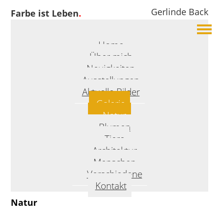
Gerlinde Back
Farbe ist Leben
.
Home
Über mich
Neuigkeiten
Ausstellungen
Aktuelle Bilder
Galerie
Natur
Blumen
Tiere
Architektur
Menschen
Verschiedene
Kontakt
Natur